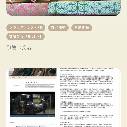
ブランディング・PR
商品開発
販路開拓
支援制度活用ｻﾎﾟｰﾄ
御簾事業者