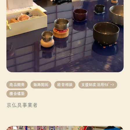
商品開発
販路開拓
経営相談
支援制度活用ｻﾎﾟｰﾄ
機会構築
京仏具事業者