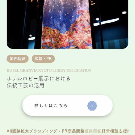
国内販路
広報・PR
HOTEL GRANVIA KYOTO LOBBY DECORATION
ホテルロビー展示における
伝統工芸の活用
詳しくはこちら
All
販路拡大
ブランディング・PR
商品開発
販路開拓
経営相談
支援制度